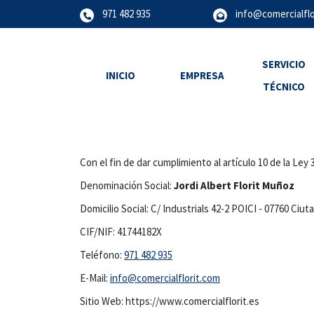
971 482 935
info@comercialflo
SERVICIO
INICIO
EMPRESA
TÉCNICO
Con el fin de dar cumplimiento al artículo 10 de la Le
Denominación Social:
Jordi Albert Florit Muñoz
Domicilio Social: C/ Industrials 42-2 POICI - 07760 Ciut
CIF/NIF: 41744182X
Teléfono:
971 482 935
E-Mail:
info@comercialflorit.com
Sitio Web: https://www.comercialflorit.es