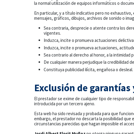
la normal utilización de equipos informáticos o docum
En particular, y a título indicativo pero no exhaustiv
mensajes, gráficos, dibujos, archivos de sonido o imag
Sea contraria, desprecie o atente contra los de
vigentes.
Induzca, incite o promueva actuaciones delictivas,
Induzca, incite o promueva actuaciones, actitude
Sea contrario al derecho al honor, a la intimidad p
De cualquier manera perjudique la credibilidad de
Constituya publicidad ilícita, engañosa o desleal.
Exclusión de garantías
El prestador se exime de cualquier tipo de responsabi
introducida por un tercero ajeno.
Esta web ha sido revisada y probada para que funcione 
embargo, el prestador no descarta la posibilidad que
circunstancias parecidas que hagan imposible el acces
Jordi Albert Florit Muñoz
no otorga ninguna garantía