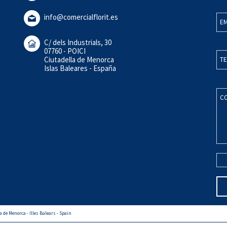
info@comercialflorit.es
EM
C/ dels Industrials, 30
07760 - POICI
Ciutadella de Menorca
TE
Islas Baleares - España
C
a de Menorca - Illes Balears - Spain