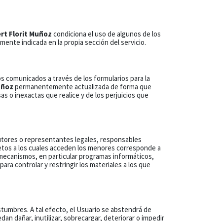
ert Florit Muñoz
condiciona el uso de algunos de los
ente indicada en la propia sección del servicio.
tos comunicados a través de los formularios para la
uñoz
permanentemente actualizada de forma que
s o inexactas que realice y de los perjuicios que
tutores o representantes legales, responsables
retos a los cuales acceden los menores corresponde a
mecanismos, en particular programas informáticos,
para controlar y restringir los materiales a los que
stumbres. A tal efecto, el Usuario se abstendrá de
dan dañar, inutilizar, sobrecargar, deteriorar o impedir