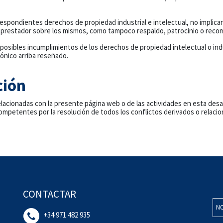
respondientes derechos de propiedad industrial e intelectual, no implicand
l prestador sobre los mismos, como tampoco respaldo, patrocinio o reco
a posibles incumplimientos de los derechos de propiedad intelectual o ind
rónico arriba reseñado.
ción
elacionadas con la presente página web o de las actividades en esta desarr
mpetentes por la resolución de todos los conflictos derivados o relacio
CONTACTAR
NO
+34 971 482 935