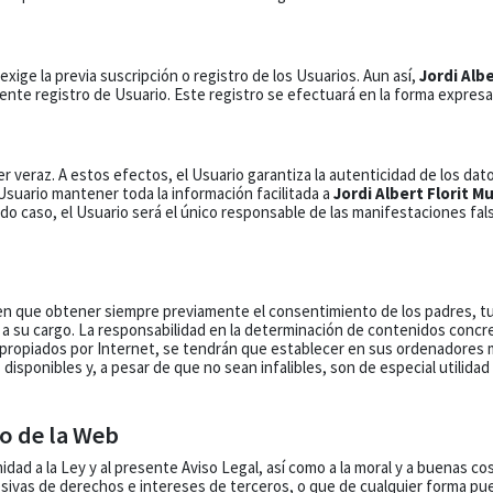
exige la previa suscripción o registro de los Usuarios. Aun así,
Jordi Alb
ente registro de Usuario. Este registro se efectuará en la forma expresam
er veraz. A estos efectos, el Usuario garantiza la autenticidad de los da
 Usuario mantener toda la información facilitada a
Jordi Albert Florit M
o caso, el Usuario será el único responsable de las manifestaciones falsa
enen que obtener siempre previamente el consentimiento de los padres, 
s a su cargo. La responsabilidad en la determinación de contenidos conc
apropiados por Internet, se tendrán que establecer en sus ordenadores 
disponibles y, a pesar de que no sean infalibles, son de especial utilidad 
o de la Web
dad a la Ley y al presente Aviso Legal, así como a la moral y a buenas co
, lesivas de derechos e intereses de terceros, o que de cualquier forma pue