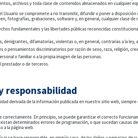
entos, archivos y toda clase de contenidos almacenados en cualquier equ
o, el Usuario se compromete a no transmitir, difundir o poner a disposició
en, fotografías, grabaciones, software y, en general, cualquier clase de 
rechos fundamentales y las libertades públicas reconocidas constitucion
 denigrantes, difamatorias, violentas o, en general, contrarias a la ley, a 
s o pensamientos discriminatorios por razón de sexo, raza, religión, cre
ersonal o familiar o a la propia imagen de las personas.
l prestador o de terceros.
 y responsabilidad
lidad derivada de la información publicada en nuestro sitio web, siempre
correctamente. En principio, se puede garantizar el correcto funcionamien
 existan determinados errores de programación, o que sucedan causas de 
o a la página web.
 ni se hace responsable, en ningún caso, de los daños y perjuicios de cua