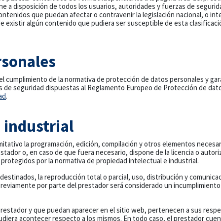
one a disposición de todos los usuarios, autoridades y fuerzas de segurid
ntenidos que puedan afectar o contravenir la legislación nacional, o inte
 existir algún contenido que pudiera ser susceptible de esta clasificaci
rsonales
cumplimiento de la normativa de protección de datos personales y garan
s de seguridad dispuestas al Reglamento Europeo de Protección de dato
ad
.
 industrial
limitativo la programación, edición, compilación y otros elementos necesa
stador o, en caso de que fuera necesario, dispone de la licencia o autor
otegidos por la normativa de propiedad intelectual e industrial.
estinados, la reproducción total o parcial, uso, distribución y comunicac
 previamente por parte del prestador será considerado un incumplimiento
 prestador y que puedan aparecer en el sitio web, pertenecen a sus respe
diera acontecer respecto a los mismos. En todo caso, el prestador cuent