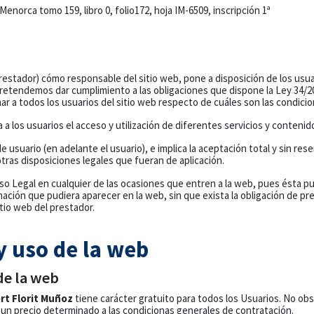
Menorca tomo 159, libro 0, folio172, hoja IM-6509, inscripción 1ª
restador) cómo responsable del sitio web, pone a disposición de los usu
pretendemos dar cumplimiento a las obligaciones que dispone la Ley 34/200
r a todos los usuarios del sitio web respecto de cuáles son las condicio
ta a los usuarios el acceso y utilización de diferentes servicios y conteni
suario (en adelante el usuario), e implica la aceptación total y sin res
otras disposiciones legales que fueran de aplicación.
o Legal en cualquier de las ocasiones que entren a la web, pues ésta pu
mación que pudiera aparecer en la web, sin que exista la obligación de p
itio web del prestador.
y uso de la web
de la web
ert Florit Muñoz
tiene carácter gratuito para todos los Usuarios. No obs
 un precio determinado a las condicionas generales de contratación.